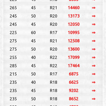
265
45
R21
14460
⇒
245
50
R20
13173
⇒
245
45
R20
12050
⇒
225
60
R17
10995
⇒
275
45
R21
12508
⇒
275
50
R20
13600
⇒
255
40
R22
17099
⇒
285
45
R22
17464
⇒
215
50
R17
6875
⇒
235
40
R18
6625
⇒
235
45
R18
9202
⇒
235
50
R18
8652
⇒