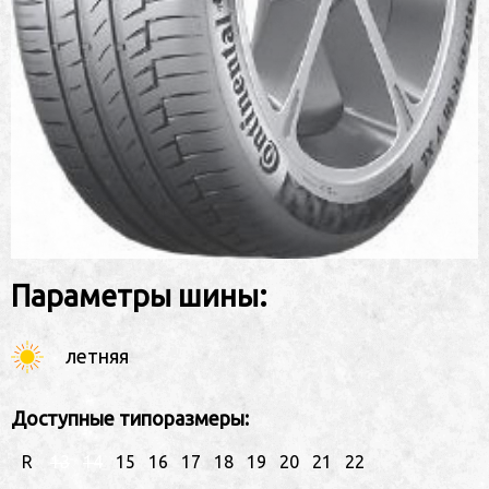
Параметры шины:
летняя
Доступные типоразмеры:
R
13
14
15
16
17
18
19
20
21
22