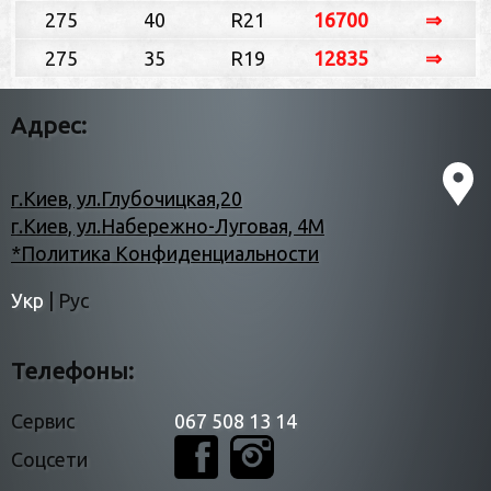
275
40
R21
16700
⇒
275
35
R19
12835
⇒
Адрес:
г.Киев, ул.Глубочицкая,20
г.Киев, ул.Набережно-Луговая, 4М
*Политика Конфиденциальности
Укр
|
Рус
Телефоны:
Сервис
067 508 13 14
Соцсети