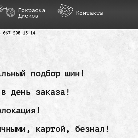
Покраска
Контакты
Дисков
067 508 13 14
альный подбор шин!
 в день заказа!
олокация!
ичными, картой, безнал!