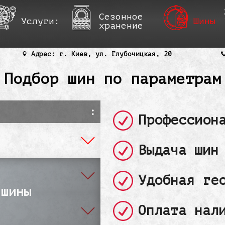
Сезонное
Услуги:
Шины
хранение
Адрес:
г. Киев, ул. Глубочицкая, 20
Подбор шин по параметрам
:
Профессион
Выдача шин
Удобная ге
 шины
Оплата нал