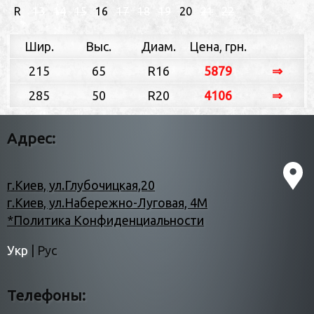
R
13
14
15
16
17
18
19
20
21
22
Шир.
Выс.
Диам.
Цена, грн.
215
65
R16
5879
⇒
285
50
R20
4106
⇒
Адрес:
г.Киев, ул.Глубочицкая,20
г.Киев, ул.Набережно-Луговая, 4М
*Политика Конфиденциальности
Укр
|
Рус
Телефоны: