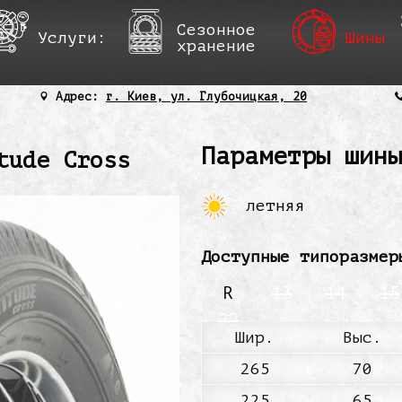
Сезонное
Услуги:
Шины
хранение
Адрес:
г. Киев, ул. Глубочицкая, 20
Параметры шины
tude Cross
летняя
Доступные типоразмер
R
13
14
15
22
Шир.
Выс.
265
70
225
65