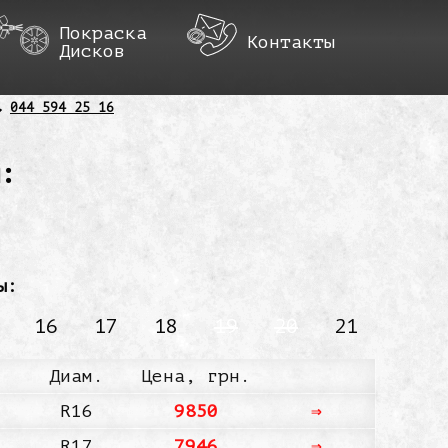
Покраска
Контакты
Дисков
044 594 25 16
:
ы:
16
17
18
19
20
21
Диам.
Цена, грн.
R16
9850
⇒
R17
7946
⇒