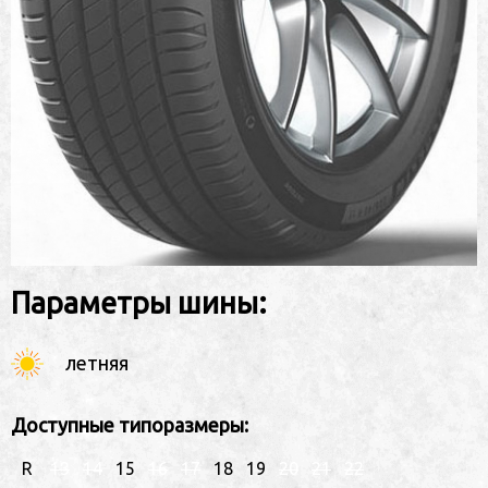
Параметры шины:
летняя
Доступные типоразмеры:
R
13
14
15
16
17
18
19
20
21
22