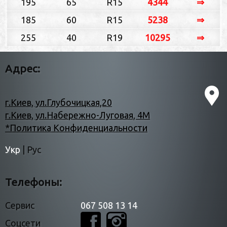
195
65
R15
4344
⇒
185
60
R15
5238
⇒
255
40
R19
10295
⇒
Адрес:
г.Киев, ул.Глубочицкая,20
г.Киев, ул.Набережно-Луговая, 4М
*Политика Конфиденциальности
Укр
|
Рус
Телефоны:
Сервис
067 508 13 14
Соцсети